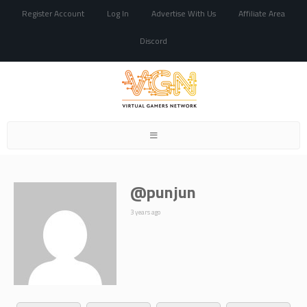
Register Account
Log In
Advertise With Us
Affiliate Area
Discord
Toggle
navigation
@punjun
3 years ago