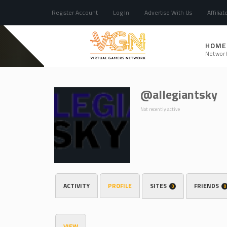
Register Account
Log In
Advertise With Us
Affiliat
HOME
Networ
@allegiantsky
Not recently active
ACTIVITY
PROFILE
SITES
FRIENDS
0
0
VIEW