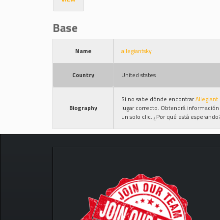
Base
Name
allegiantsky
Country
United states
Si no sabe dónde encontrar
Allegiant
Biography
lugar correcto. Obtendrá información 
un solo clic. ¿Por qué está esperando?