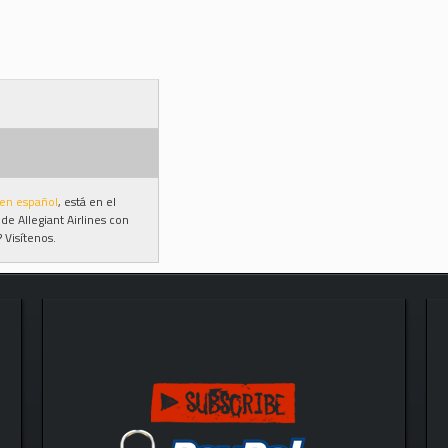
 en español
, está en el
de Allegiant Airlines con
 Visítenos.