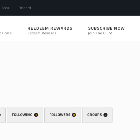
e Area
Discord
REEDEEM REWARDS
SUBSCRIBE NOW
k Home
Redeem Rewards
Join The Club!
FOLLOWING
FOLLOWERS
GROUPS
0
0
0